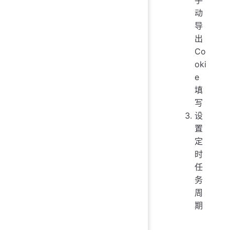
手
动
导
出
Co
oki
e
填
写
设
置
定
时
任
务
周
期