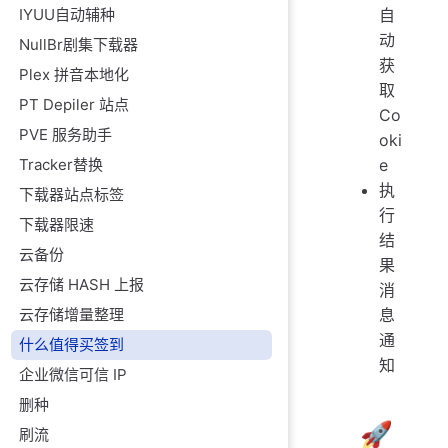
IYUU自动辅种
自
动
NullBr剧集下载器
获
Plex 拼音本地化
取
PT Depiler 站点
Co
PVE 服务助手
oki
Tracker替换
e
执
下载器站点标签
行
下载器限速
结
云备份
果
云存储 HASH 上报
消
云存储增量整理
息
通
什么值得买签到
知
企业微信可信 IP
删种
🚀
刷流