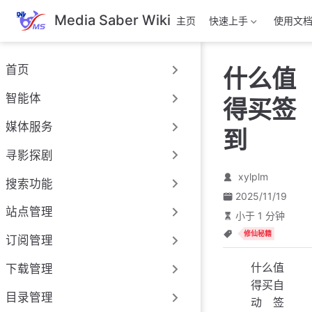
跳
Media Saber Wiki
主页
快速上手
使用文
至
主
要
首页
什么值
內
容
智能体
得买签
媒体服务
到
寻影探剧
xylplm
搜索功能
2025/11/19
站点管理
小于 1 分钟
修仙秘籍
订阅管理
什么值
下载管理
得买自
目录管理
动签