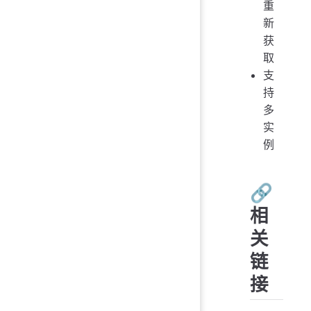
重
新
获
取
支
持
多
实
例
🔗
相
关
链
接