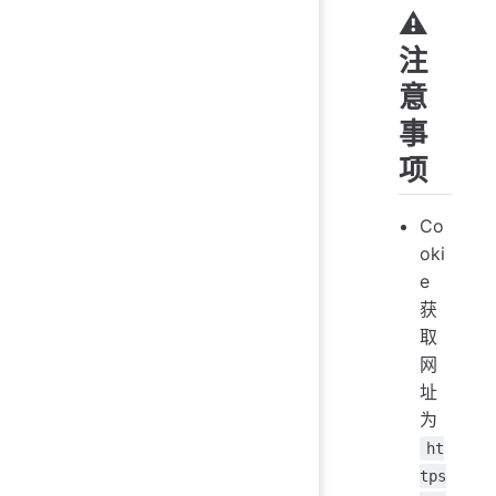
⚠️
注
意
事
项
Co
oki
e
获
取
网
址
为
ht
tps