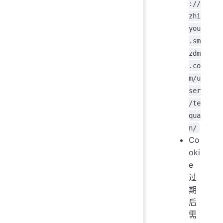
://
zhi
you
.sm
zdm
.co
m/u
ser
/te
qua
n/
Co
oki
e
过
期
后
需