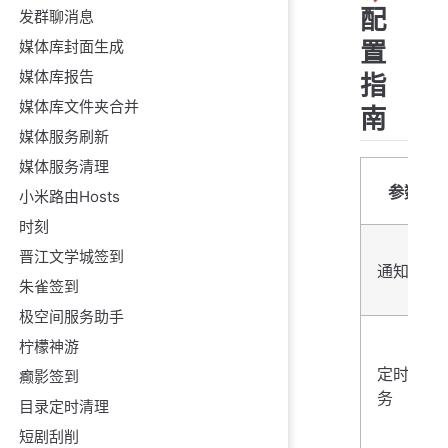
配
发群聊消息
置
媒体库封面生成
媒体库报告
指
媒体库文件夹合并
南
媒体服务刷新
媒体服务清理
参数
小米路由Hosts
时刻
晋江文学城签到
通知
朱雀签到
极空间服务助手
柠檬神游
定时任
癫影签到
务
目录定时清理
短剧刮削