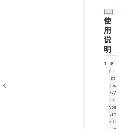
📖
使
用
说
明
访
问
ht
tps
://
zhi
you
.sm
zdm
.co