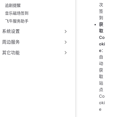
次
追剧提醒
签
音乐磁场签到
到
飞牛服务助手
获
取
系统设置
Co
周边服务
oki
e
：
其它功能
自
动
获
取
站
点
Co
oki
e