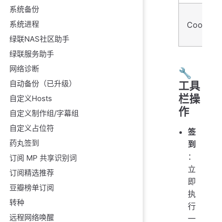
系统备份
系统进程
Cookie
绿联NAS社区助手
绿联服务助手
网络诊断
🔧
自动备份（已升级）
工具
栏操
自定义Hosts
作
自定义制作组/字幕组
自定义占位符
签
药丸签到
到
：
订阅 MP 共享识别词
立
订阅精选推荐
即
豆瓣榜单订阅
执
转种
行
远程网络唤醒
一