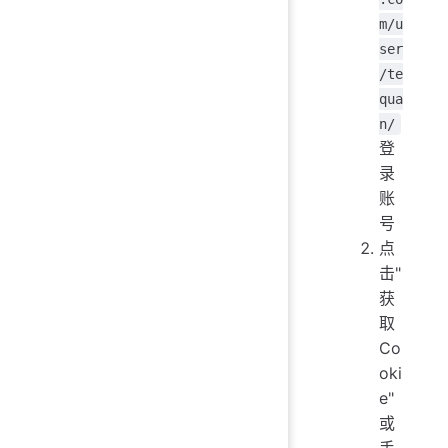
m/u
ser
/te
qua
n/
登
录
账
号
点
击"
获
取
Co
oki
e"
或