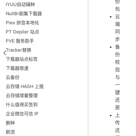
份
IYUU自动辅种
包
NullBr剧集下载器
云
Plex 拼音本地化
端
同
PT Depiler 站点
步
PVE 服务助手
备
Tracker替换
份
下载器站点标签
校
下载器限速
验
与
云备份
一
云存储 HASH 上报
键
云存储增量整理
还
什么值得买签到
原
企业微信可信 IP
上
传
删种
还
刷流