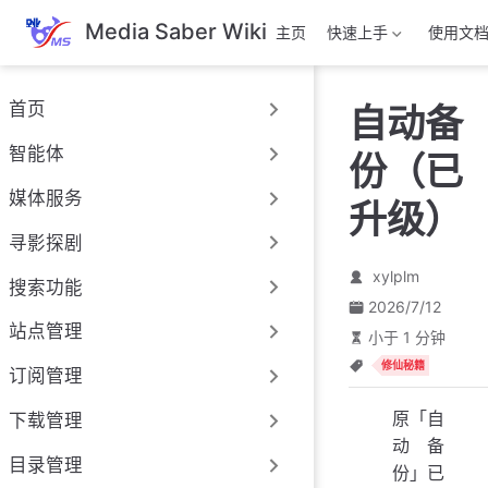
跳
Media Saber Wiki
主页
快速上手
使用文
至
主
要
首页
自动备
內
容
智能体
份（已
媒体服务
升级）
寻影探剧
xylplm
搜索功能
2026/7/12
站点管理
小于 1 分钟
修仙秘籍
订阅管理
原「自
下载管理
动备
目录管理
份」已