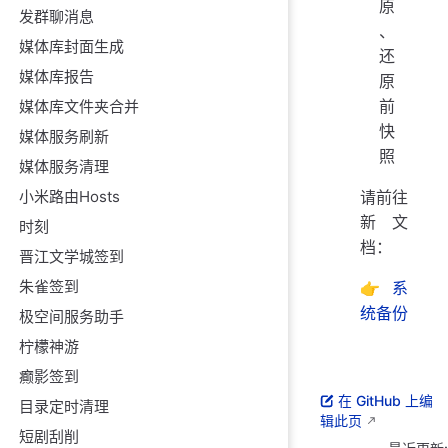
原
发群聊消息
、
媒体库封面生成
还
媒体库报告
原
前
媒体库文件夹合并
快
媒体服务刷新
照
媒体服务清理
小米路由Hosts
请前往
新文
时刻
档：
晋江文学城签到
朱雀签到
👉
系
统备份
极空间服务助手
柠檬神游
癫影签到
在 GitHub 上编
目录定时清理
辑此页
短剧刮削