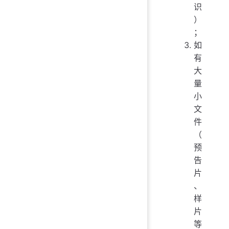
识
）
；
如
有
大
量
小
文
件
（
预
告
片
、
样
片
等