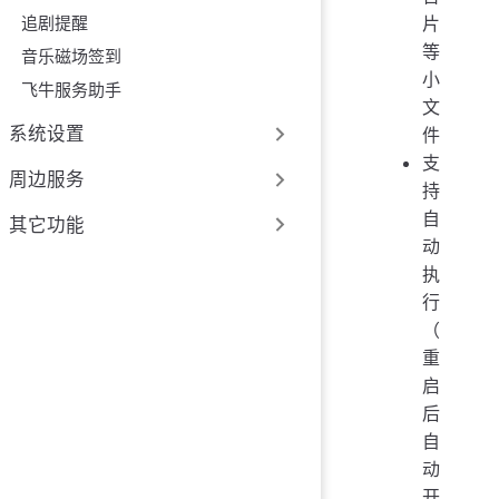
追剧提醒
片
等
音乐磁场签到
小
飞牛服务助手
文
系统设置
件
支
周边服务
持
自
其它功能
动
执
行
（
重
启
后
自
动
开