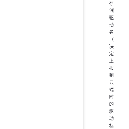
存
储
驱
动
名
（
决
定
上
报
到
云
端
时
的
驱
动
标