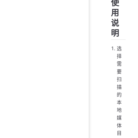
使
用
说
明
选
择
需
要
扫
描
的
本
地
媒
体
目