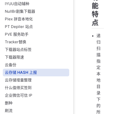
IYUU自动辅种
能
NullBr剧集下载器
特
Plex 拼音本地化
点
PT Depiler 站点
PVE 服务助手
递
Tracker替换
归
扫
下载器站点标签
描
下载器限速
指
云备份
定
云存储 HASH 上报
本
云存储增量整理
地
目
什么值得买签到
录
企业微信可信 IP
下
删种
的
刷流
所