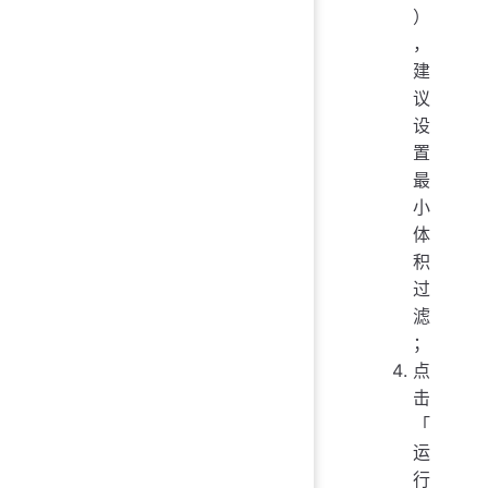
）
，
建
议
设
置
最
小
体
积
过
滤
；
点
击
「
运
行