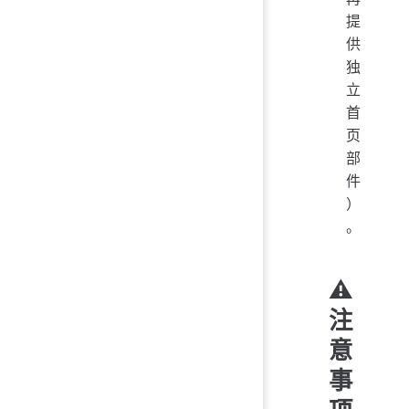
提
供
独
立
首
页
部
件
）
。
⚠️
注
意
事