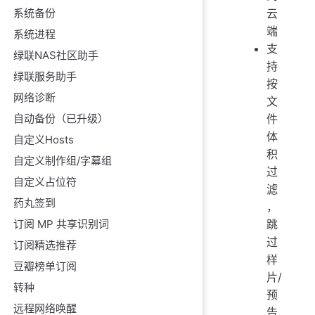
系统备份
云
端
系统进程
支
绿联NAS社区助手
持
绿联服务助手
按
网络诊断
文
自动备份（已升级）
件
体
自定义Hosts
积
自定义制作组/字幕组
过
自定义占位符
滤
药丸签到
，
订阅 MP 共享识别词
跳
过
订阅精选推荐
样
豆瓣榜单订阅
片/
转种
预
远程网络唤醒
告