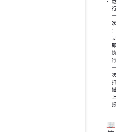
运
行
一
次
：
立
即
执
行
一
次
扫
描
上
报
📖