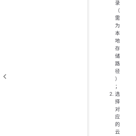
录
（
需
为
本
地
存
储
路
径
）
；
选
择
对
应
的
云