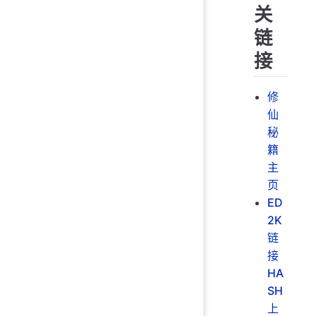
关
链
接
修
仙
秘
籍
主
页
ED
2K
链
接
HA
SH
上