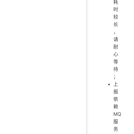
耗
时
较
长
，
请
耐
心
等
待
；
上
报
依
赖
MQ
服
务