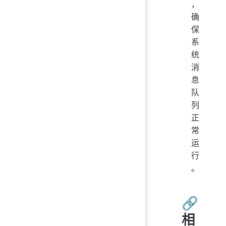
，
确
保
系
统
消
息
队
列
正
常
运
行
。
🔗
相