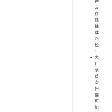
持
云
存
储
挂
载
路
径
；
大
目
录
首
次
扫
描
可
能