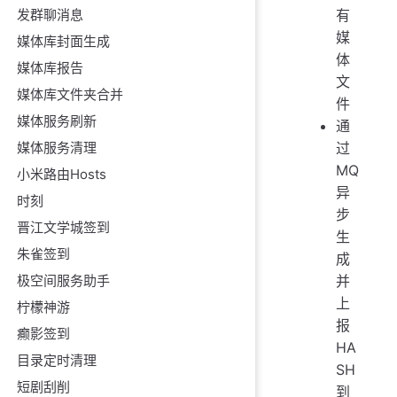
发群聊消息
有
媒
媒体库封面生成
体
媒体库报告
文
媒体库文件夹合并
件
媒体服务刷新
通
媒体服务清理
过
MQ
小米路由Hosts
异
时刻
步
晋江文学城签到
生
朱雀签到
成
极空间服务助手
并
上
柠檬神游
报
癫影签到
HA
目录定时清理
SH
短剧刮削
到