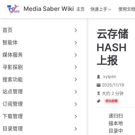
跳
Media Saber Wiki
主页
快速上手
使用文
至
主
要
首页
云存储
內
容
智能体
HASH
媒体服务
上报
寻影探剧
xylplm
搜索功能
2025/11/19
站点管理
大约 2 分钟
修仙秘籍
订阅管理
递归扫
下载管理
描本地
目录管理
目录中