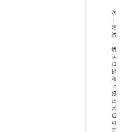
一
次
」
测
试
，
确
认
扫
描
和
上
报
正
常
后
可
开