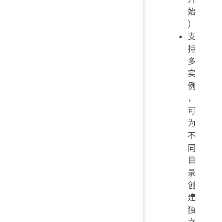
始
）
支
持
多
实
例
，
可
为
不
同
目
录
创
建
独
立