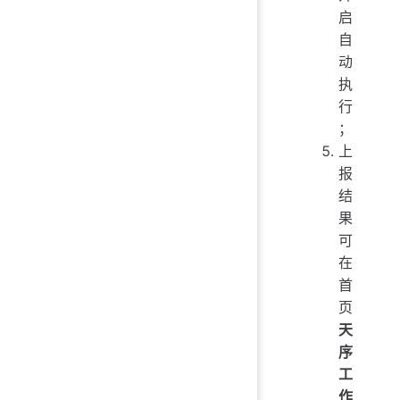
启
自
动
执
行
；
上
报
结
果
可
在
首
页
天
序
工
作