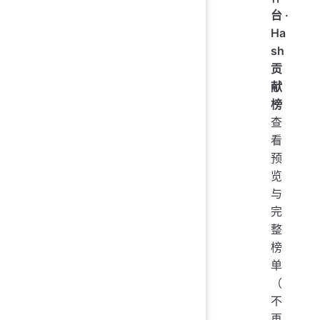
台 ·
Ha
sh
贡
献
榜
查
看
预
览
与
完
整
榜
单
（
不
再