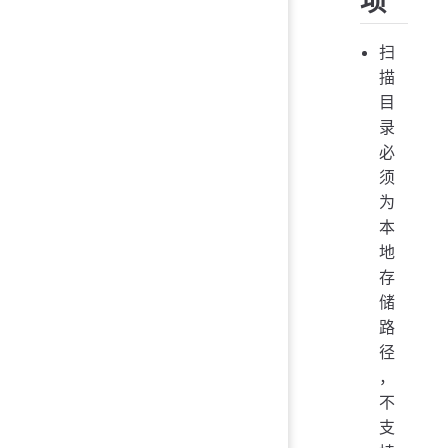
项
扫
描
目
录
必
须
为
本
地
存
储
路
径
，
不
支