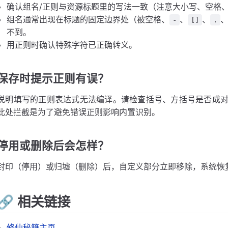
确认组名/正则与资源标题里的写法一致（注意大小写、空格
组名通常出现在标题的固定边界处（被空格、
、
、
-
[]
.
不到。
用正则时确认特殊字符已正确转义。
保存时提示正则有误？
说明填写的正则表达式无法编译。请检查括号、方括号是否成
此处拦截是为了避免错误正则影响内置识别。
停用或删除后会怎样？
封印（停用）或归墟（删除）后，自定义部分立即移除，系统恢
🔗 相关链接
修仙秘籍主页