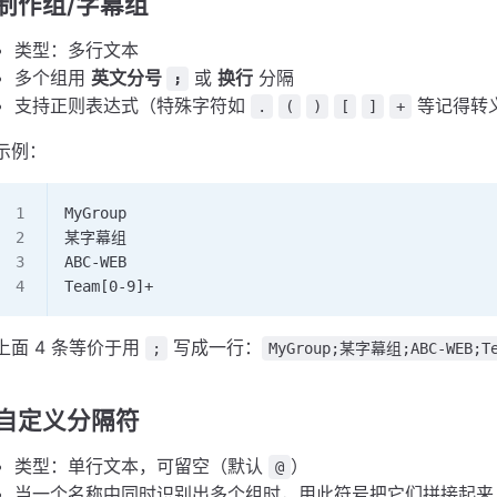
制作组/字幕组
类型：多行文本
多个组用
英文分号
或
换行
分隔
;
支持正则表达式（特殊字符如
等记得转
.
(
)
[
]
+
示例：
MyGroup
某字幕组
ABC-WEB
Team[0-9]+
上面 4 条等价于用
写成一行：
;
MyGroup;某字幕组;ABC-WEB;Te
自定义分隔符
类型：单行文本，可留空（默认
）
@
当一个名称中同时识别出多个组时，用此符号把它们拼接起来