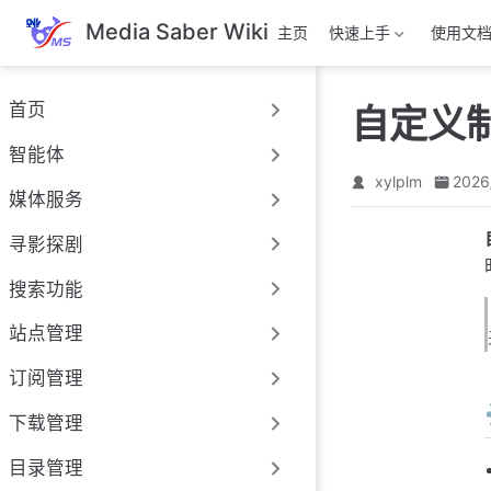
跳
Media Saber Wiki
主页
快速上手
使用文
至
主
要
首页
自定义
內
容
智能体
xylplm
2026
媒体服务
寻影探剧
搜索功能
站点管理
订阅管理
下载管理
目录管理