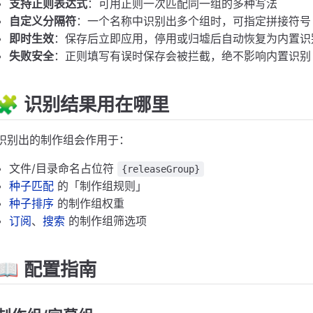
支持正则表达式
：可用正则一次匹配同一组的多种写法
自定义分隔符
：一个名称中识别出多个组时，可指定拼接符号
即时生效
：保存后立即应用，停用或归墟后自动恢复为内置识
失败安全
：正则填写有误时保存会被拦截，绝不影响内置识别
🧩 识别结果用在哪里
识别出的制作组会作用于：
文件/目录命名占位符
{releaseGroup}
种子匹配
的「制作组规则」
种子排序
的制作组权重
订阅
、
搜索
的制作组筛选项
📖 配置指南