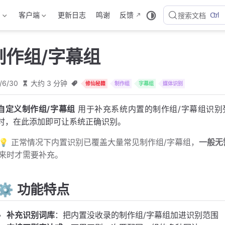
Ctrl
档
客户端
更新日志
鸣谢
反馈
搜索文档
制作组/字幕组
/6/30
大约 3 分钟
修仙秘籍
制作组
字幕组
媒体识别
自定义制作组/字幕组
用于补充系统内置的制作组/字幕组识别
时，在此添加即可让系统正确识别。
💡 正常情况下内置识别已覆盖大量常见制作组/字幕组，
一般无
来时才需要补充。
⚙️ 功能特点
补充识别词库
：把内置没收录的制作组/字幕组加进识别范围