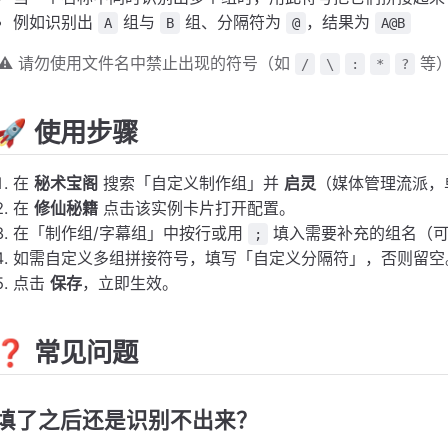
例如识别出
组与
组、分隔符为
，结果为
A
B
@
A@B
⚠️ 请勿使用文件名中禁止出现的符号（如
等）
/
\
:
*
?
🚀 使用步骤
在
秘术宝阁
搜索「自定义制作组」并
启灵
（媒体管理流派，
在
修仙秘籍
点击该实例卡片打开配置。
在「制作组/字幕组」中按行或用
填入需要补充的组名（可
;
如需自定义多组拼接符号，填写「自定义分隔符」，否则留空
点击
保存
，立即生效。
❓ 常见问题
填了之后还是识别不出来？