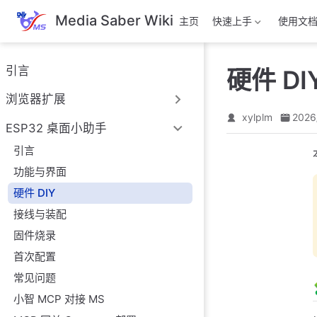
跳
Media Saber Wiki
主页
快速上手
使用文
至
主
要
引言
硬件 DI
內
容
浏览器扩展
xylplm
2026
ESP32 桌面小助手
引言
功能与界面
硬件 DIY
接线与装配
固件烧录
首次配置
常见问题
小智 MCP 对接 MS