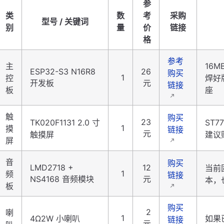
参
类
数
考
采购
型号 / 关键词
别
量
价
链接
格
参考
主
16M
ESP32-S3 N16R8
26
购买
1
控
焊好
开发板
元
链接
板
座
触
购买
23
TK020F1131 2.0 寸
ST7
1
摸
链接
元
触摸屏
建议
屏
音
购买
LMD2718 +
12
当前
1
频
链接
NS4168 音频模块
元
本，
板
购买
2
喇
1
4Ω2W 小喇叭
如果
链接
元