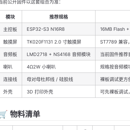
当前公开固件以这套组合为准：
模块
推荐规格
ESP32-S3 N16R8
16MB Flash 
主控板
触摸屏
TK020F1131 2.0 寸触摸屏
ST7789 兼容
音频板
LMD2718 + NS4168 音频模块
当前固件推荐
喇叭
4Ω2W 小喇叭
规格按音频模
连接线
母对母杜邦线 / 硅胶线
裸板调试更方
外壳
3D 打印外壳
可先裸板调试
🛒 物料清单