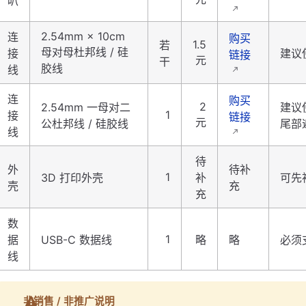
叭
2.54mm × 10cm
连
购买
1.5
若
母对母杜邦线 / 硅
接
建议
链接
元
干
胶线
线
连
购买
2
2.54mm 一母对二
建议
1
接
链接
元
公杜邦线 / 硅胶线
尾部
线
待
外
待补
1
3D 打印外壳
补
可先
壳
充
充
数
1
据
USB-C 数据线
略
略
必须
线
非销售 / 非推广说明