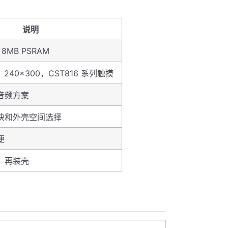
说明
+ 8MB PSRAM
，240×300，CST816 系列触摸
音频方案
块和外壳空间选择
便
，再装壳