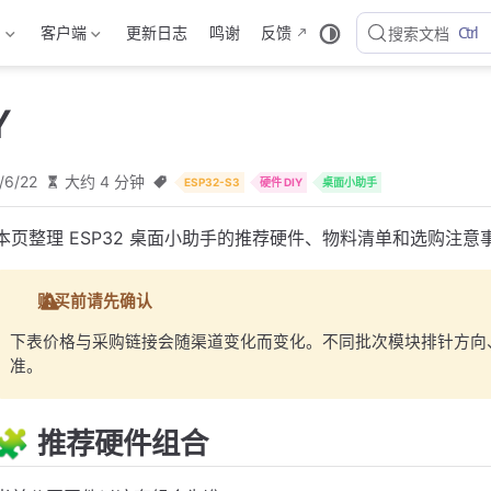
Ctrl
档
客户端
更新日志
鸣谢
反馈
搜索文档
Y
/6/22
大约 4 分钟
ESP32-S3
硬件 DIY
桌面小助手
本页整理 ESP32 桌面小助手的推荐硬件、物料清单和选购注
购买前请先确认
下表价格与采购链接会随渠道变化而变化。不同批次模块排针方向
准。
🧩 推荐硬件组合