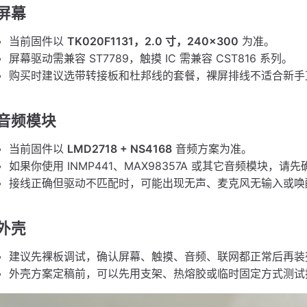
屏幕
当前固件以
TK020F1131，2.0 寸，240×300
为准。
屏幕驱动需兼容 ST7789，触摸 IC 需兼容 CST816 系列。
购买时建议选带转接板和杜邦线的套餐，裸屏排线不适合新手
音频模块
当前固件以
LMD2718 + NS4168
音频方案为准。
如果你使用 INMP441、MAX98357A 或其它音频模块，
接线正确但驱动不匹配时，可能出现无声、麦克风无输入或唤
外壳
建议先裸板调试，确认屏幕、触摸、音频、联网都正常后再装
外壳方案定稿前，可以先用支架、热熔胶或临时固定方式测试