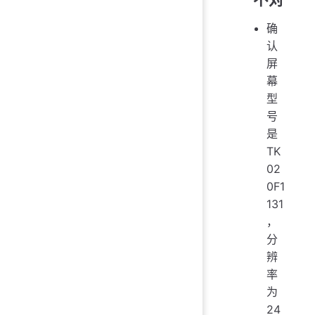
确
认
屏
幕
型
号
是
TK
02
0F1
131
，
分
辨
率
为
24