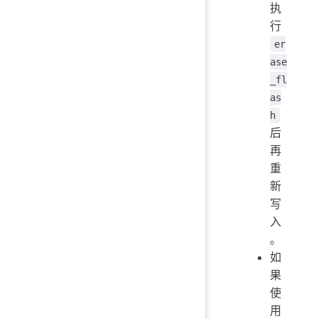
执
行
er
ase
_fl
as
h
后
再
重
新
写
入
。
如
果
使
用