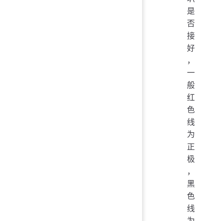
是
否
接
好
，
一
般
红
色
线
为
正
极
，
黑
色
线
为