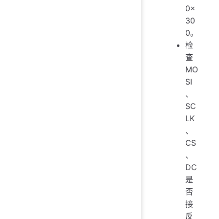
0×
30
0。
检
查
MO
SI
、
SC
LK
、
CS
、
DC
是
否
接
反