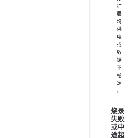
扩
展
坞
供
电
或
数
据
不
稳
定
。
烧录
失败
或中
途超