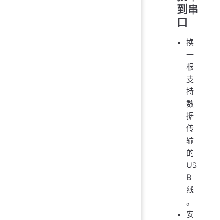
到串
口
换
一
根
支
持
数
据
传
输
的
US
B
线
。
安