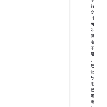
率
较
高
时
可
能
供
电
不
足
，
建
议
改
用
稳
定
电