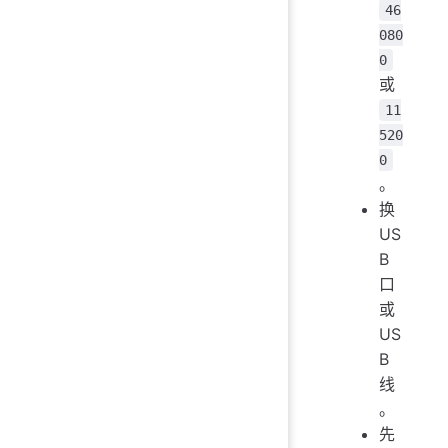
46
080
0
或
11
520
0
。
换
US
B
口
或
US
B
线
。
先