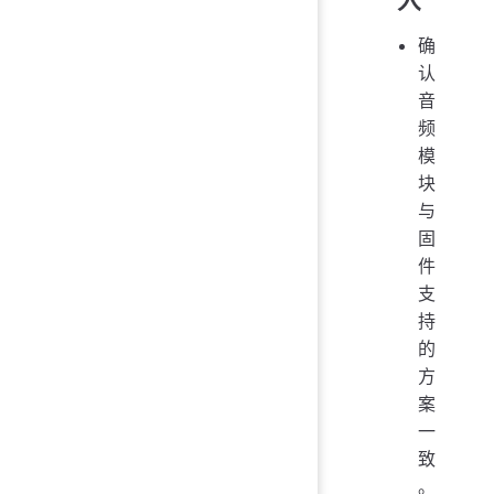
入
确
认
音
频
模
块
与
固
件
支
持
的
方
案
一
致
。