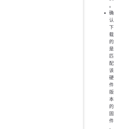
。
确
认
下
载
的
是
匹
配
该
硬
件
版
本
的
固
件
。