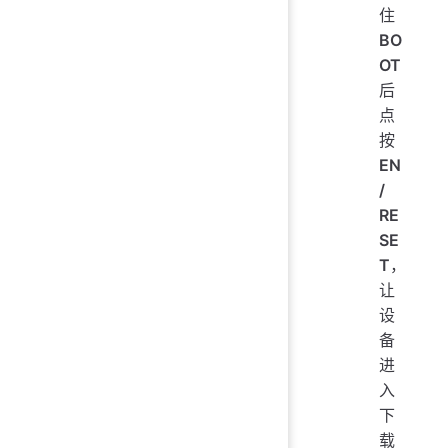
住
BO
OT
后
点
按
EN
/
RE
SE
T
，
让
设
备
进
入
下
载