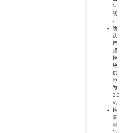
号
线
。
确
认
音
频
模
块
供
电
为
3.3
V。
检
查
喇
叭