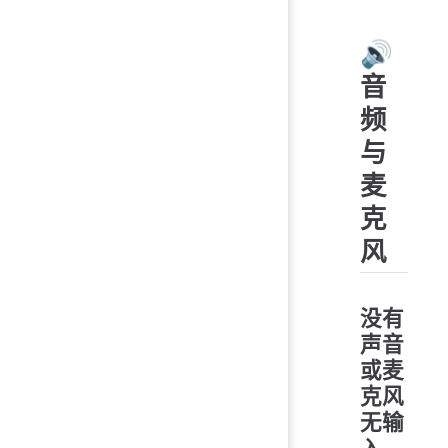
🔊
音
频
与
麦
克
风
没有
声音
或麦
克风
无输