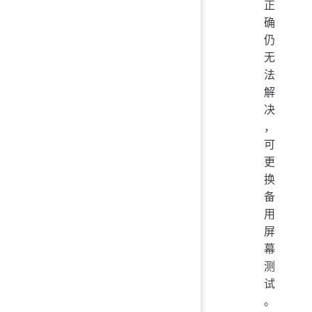
正
确
仍
无
法
解
决
，
可
更
换
备
用
屏
幕
测
试
。