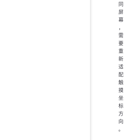
同
屏
幕
，
需
要
重
新
适
配
触
摸
坐
标
方
向
。