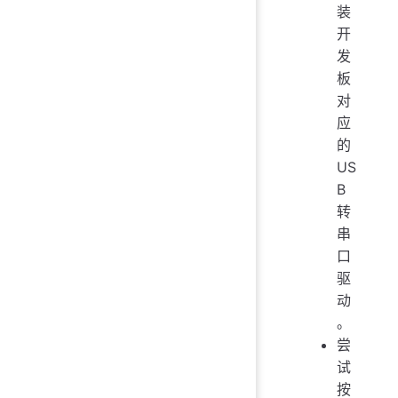
装
开
发
板
对
应
的
US
B
转
串
口
驱
动
。
尝
试
按