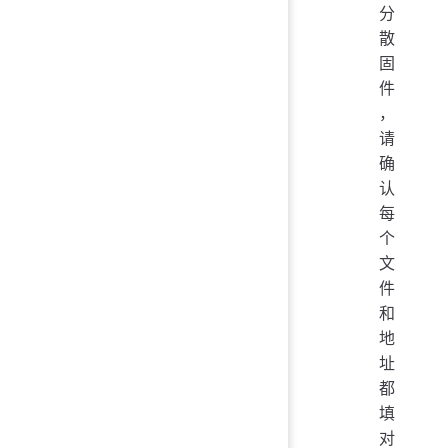
分
散
固
件
，
请
确
认
每
个
文
件
和
地
址
都
填
对