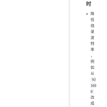
时
降
低
烧
录
波
特
率
，
例
如
从
92
160
0
改
成