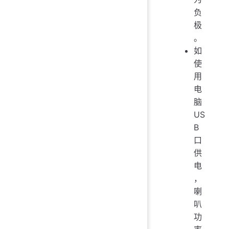
负
极
。
如
使
用
电
脑
US
B
口
供
电
，
喇
叭
功