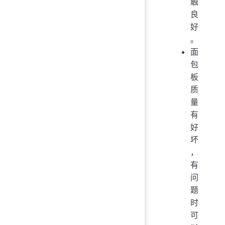
触
良
好
。
面
包
板
质
量
有
好
坏
，
有
问
题
时
可