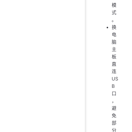
模
式
。
换
电
脑
主
板
直
连
US
B
口
，
避
免
部
分