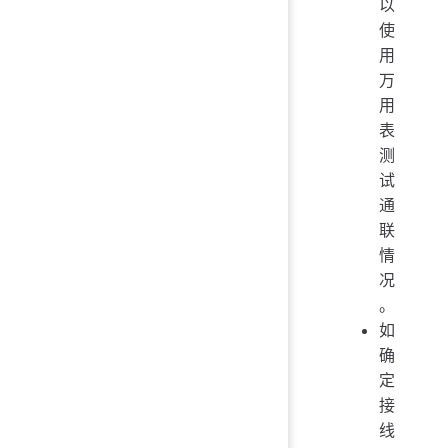
以
使
用
万
用
表
测
试
通
联
情
况
。
如
确
定
接
线