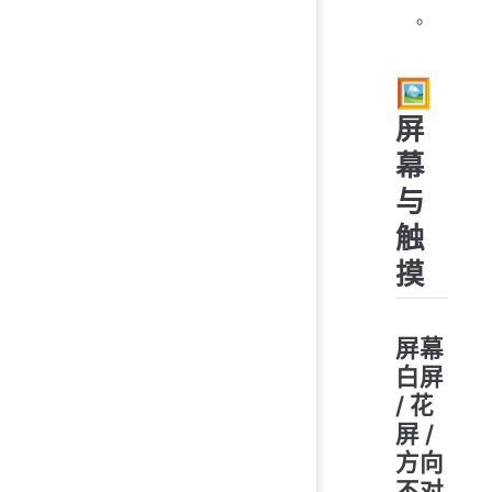
。
🖼️
屏
幕
与
触
摸
屏幕
白屏
/ 花
屏 /
方向
不对