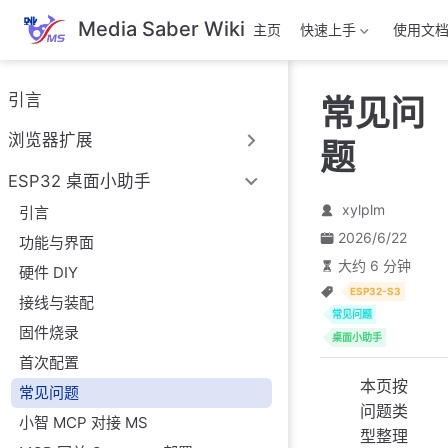
跳
Media Saber Wiki
主页
快速上手
使用文
至
主
要
引言
常见问
內
容
浏览器扩展
题
ESP32 桌面小助手
xylplm
引言
2026/6/22
功能与界面
大约 6 分钟
硬件 DIY
ESP32-S3
接线与装配
常见问题
固件烧录
桌面小助手
首次配置
本页按
常见问题
问题类
小智 MCP 对接 MS
型整理