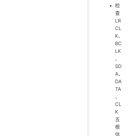
检
查
LR
CL
K、
BC
LK
、
SD
A、
DA
TA
、
CL
K
五
根
信