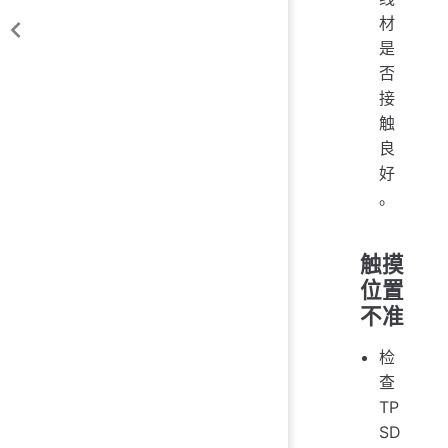
材
是
否
接
触
良
好
。
触摸
位置
不准
检
查
TP
SD