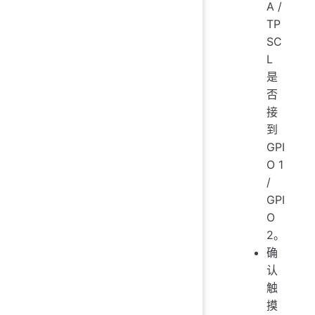
A /
TP
SC
L
是
否
接
到
GPI
O 1
/
GPI
O
2。
确
认
触
摸