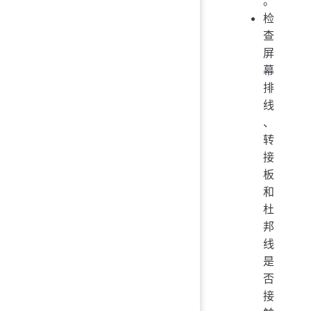
。
检
查
屏
幕
排
线
、
转
接
板
和
杜
邦
线
是
否
接