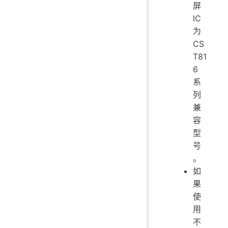
屏
IC
为
CS
T81
6
系
列
兼
容
型
号
。
如
果
使
用
不