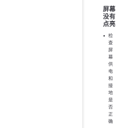
屏幕
没有
点亮
检
查
屏
幕
供
电
和
接
地
是
否
正
确