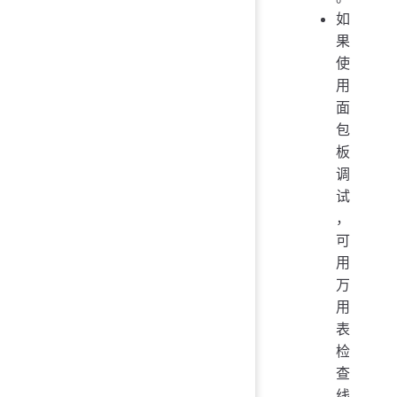
如
果
使
用
面
包
板
调
试
，
可
用
万
用
表
检
查
线