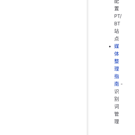
配
置
PT/
BT
站
点
媒
体
整
理
指
南
-
识
别
词
管
理