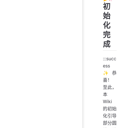
初
始
化
完
成
:::succ
ess
✨ 恭
喜！
至此，
本
Wiki
的初始
化引导
部分圆