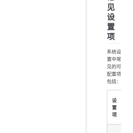
见
设
置
项
系统设
置中常
见的可
配置项
包括：
设
说
置
明
项
网