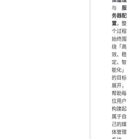
与
服
务器配
置
，整
个过程
始终围
绕「高
效、稳
定、智
能化」
的目标
展开，
帮助每
位用户
构建起
属于自
己的媒
体管理