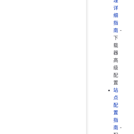
理
详
细
指
南
-
下
载
器
高
级
配
置
站
点
配
置
指
南
-