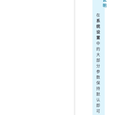
明
在
系
统
设
置
中
的
大
部
分
参
数
保
持
默
认
即
可