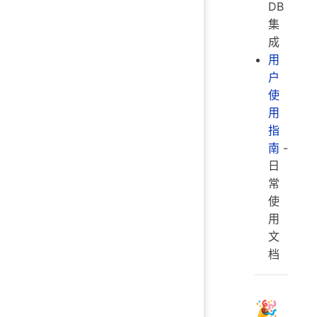
DB
集
成
用
户
使
用
指
南
-
日
常
使
用
文
档
🎉