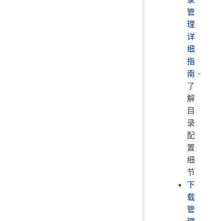
管
理
详
细
指
南
-
了
解
目
录
配
置
细
节
下
载
管