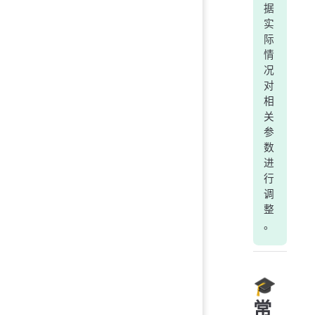
据
实
际
情
况
对
相
关
参
数
进
行
调
整
。
🎓
常