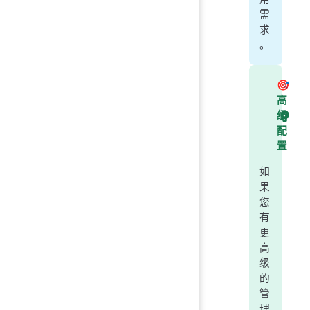
需
求
。
🎯
高
级
配
置
如
果
您
有
更
高
级
的
管
理