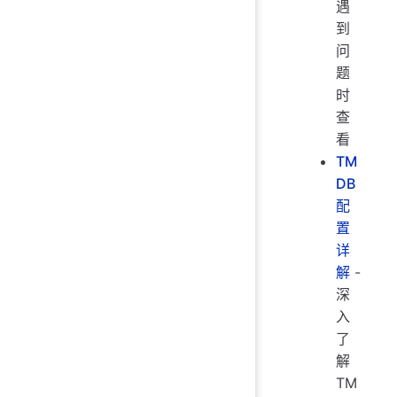
遇
到
问
题
时
查
看
TM
DB
配
置
详
解
-
深
入
了
解
TM