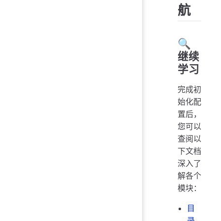
航
🔍
继续
学习
完成初
始化配
置后，
您可以
查阅以
下文档
深入了
解各个
模块：
目
录