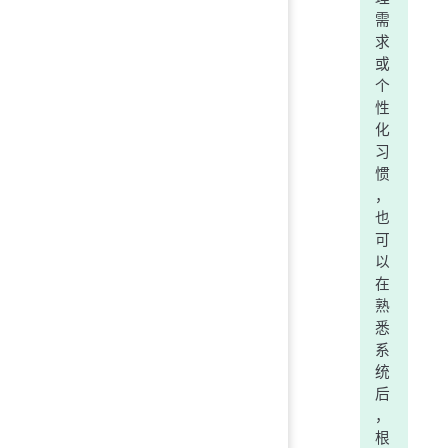
需
求
或
个
性
化
习
惯
，
也
可
以
在
熟
悉
系
统
后
，
根