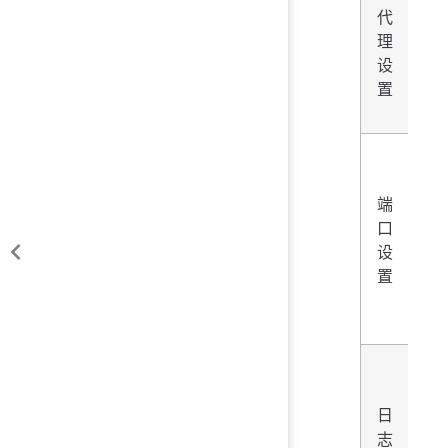
代
络
理
代
设
理
置
配
置
应
端
用
口
访
设
问
置
端
口
系
统
日
日
志
志