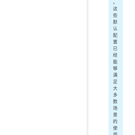
。
这
些
默
认
配
置
已
经
能
够
满
足
大
多
数
场
景
的
使
用