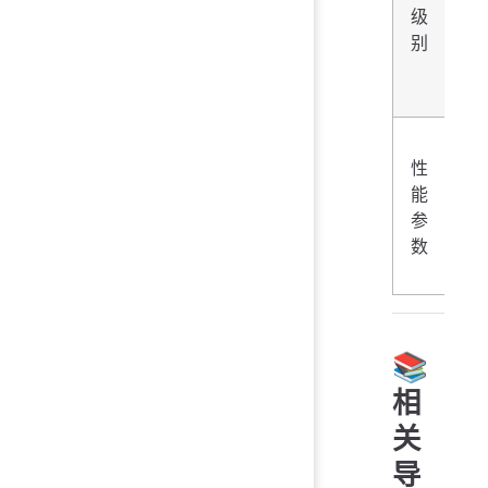
级
详
别
细
程
度
系
性
统
能
资
参
源
数
占
用
📚
相
关
导