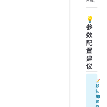
系统。
💡
参
数
配
置
建
议
📝
默
认
配
置
说