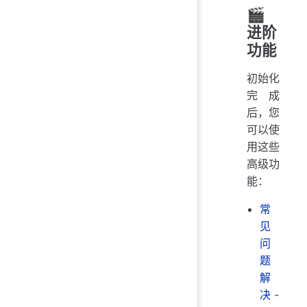
🎬
进阶
功能
初始化
完成
后，您
可以使
用这些
高级功
能：
常
见
问
题
解
决
-